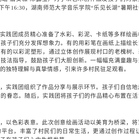
下午
16:30，湖南师范大学音乐学院“乐见长湖”暑
，实践团成员精心准备了水彩、彩泥、卡纸等多样绘画
，孩子们充分发挥想象力
。
有的用彩笔在画纸上描绘长
；有的以彩泥塑形，通过立体创作展现村口的老槐树、
予技法指导，鼓励孩子们大胆创新。一幅幅充满童趣与
乡的独特理解与真挚情感
，
引来许多村民驻足观看
。
后，实践团组织了作品分享与展示环节。孩子们自信地
深的眷恋。随后，实践团将孩子们的作品精心布置在活
情，以色彩表意。此次创意绘画活动以美育为桥梁，将
的平台，
丰富了村民们的日常生活，
更通过创作过程