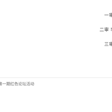
一
二审
三
展第一期红色论坛活动