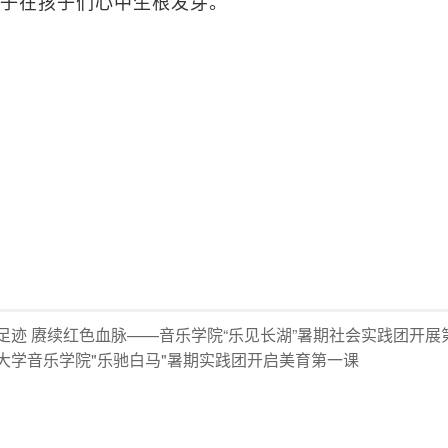
种子在孩子们心中生根发芽。
足迹 赓续红色血脉——音乐学院“乐见长湖”暑期社会实践团开
大学音乐学院"乐驰白马"暑期实践团开启美育第一课